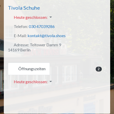
Tivola Schuhe
Heute geschlossen
:
Telefon:
030 47039286
E-Mail:
kontakt@tivola.shoes
Adresse:
Teltower Damm 9
14169 Berlin
Öffnungszeiten
2
Heute geschlossen
: