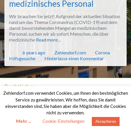
medizinisches Personal
Wir brauchen Sie jetzt! Aufgrund der aktuellen Situation
rund um das Thema Coronavirus (COVID-19) und dem
damit bevorstehenden Mangel an medizinischem
Personal, suchen wir ab sofort Menschen, die über
medizinische
Read more…
Veröffentlicht
Autor
Kategorien
6 years ago
Zehlendorf.com
Corona
Hilfsgesuche
Hinterlasse einen Kommentar
Rechtliches
Zehlendorf.com verwendet Cookies, um Ihnen den bestmöglichen
Impressum
Service zu gewährleisten. Wir hoffen, dass Sie damit
Datenschutzerklärung
einverstanden sind, Sie haben aber die Möglichkeit die Cookies
nicht zu verwenden.
Copyright © 2019-2026
Zehlendorf.com
.
Mehr ...
Cookie-Einstellungen
Akzeptieren