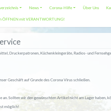
erzeichnis
News
Corona-Hilfe
Über Uns
Ka
len ÖFFNEN mit VERANTWORTUNG!
ervice
ittel, Druckerpatronen, Küchenkleingeräte, Radios- und Fernsehg
nser Geschäft auf Grunde des Corona Virus schließen.
 an. Sollten wir den gewünschten Artikel nicht am Lager haben, könn
st möglich!