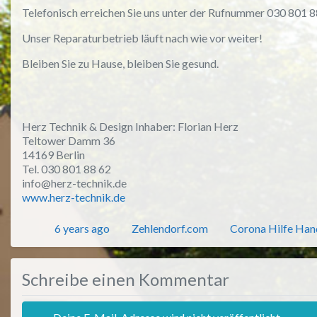
Telefonisch erreichen Sie uns unter der Rufnummer 030 801 8
Unser Reparaturbetrieb läuft nach wie vor weiter!
Bleiben Sie zu Hause, bleiben Sie gesund.
Herz Technik & Design Inhaber: Florian Herz
Teltower Damm 36
14169 Berlin
Tel. 030 801 88 62
info@herz-technik.de
www.herz-technik.de
Veröffentlicht
Autor
Kategorien
6 years ago
Zehlendorf.com
Corona Hilfe Han
Schreibe einen Kommentar