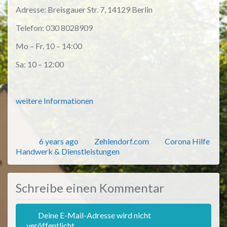
Adresse:
Breisgauer Str. 7, 14129 Berlin
Telefon:
030 8028909
Mo – Fr. 10 – 14:00
Sa: 10 – 12:00
weitere Informationen
Veröffentlicht
Autor
Kategorien
6 years ago
Zehlendorf.com
Corona Hilfe
Handwerk & Dienstleistungen
Schreibe einen Kommentar
Deine E-Mail-Adresse wird nicht
veröffentlicht.