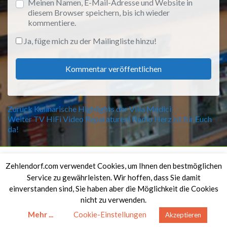
Meinen Namen, E-Mail-Adresse und Website in
diesem Browser speichern, bis ich wieder
kommentiere.
Ja, füge mich zu der Mailingliste hinzu!
Beitragsnavigation
Vorheriger
Zurück
Kulinarische Highlights der Villa Medici
Nächster
Beitrag:
Weiter
TV HiFi Video Reparaturen! Radio Herz ist für Euch
Beitrag:
da!
Rechtliches
Zehlendorf.com verwendet Cookies, um Ihnen den bestmöglichen
Service zu gewährleisten. Wir hoffen, dass Sie damit
Impressum
einverstanden sind, Sie haben aber die Möglichkeit die Cookies
Datenschutzerklärung
nicht zu verwenden.
Mehr ...
Cookie-Einstellungen
Akzeptieren
Copyright © 2019-2026
Zehlendorf.com
.